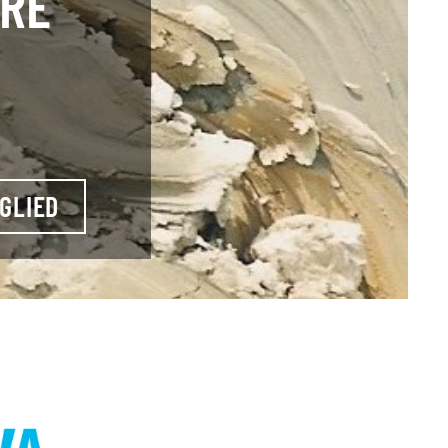
HRE
GLIED