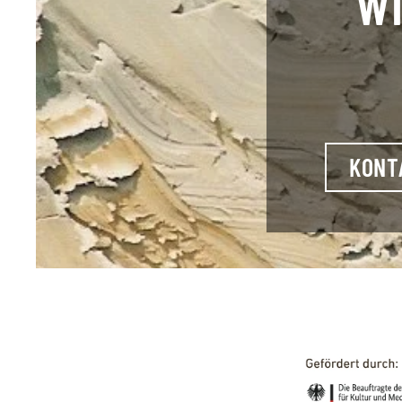
WI
KONT