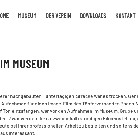
OME
MUSEUM
DER VEREIN
DOWNLOADS
KONTAKT
 IM MUSEUM
erer nachgebauten ‚untertägigen‘ Strecke war es trocken. Genau
s Aufnahmen für einen Image-Film des Töpferverbandes Baden-
f Ton einzufangen, war vor den Aufnahmen im Museum, Grube u
den. Zwar werden die ca. zweieinhalb stündigen Filmeinstellun
ute bei ihrer professionellen Arbeit zu begleiten und seiten
aus interessant.