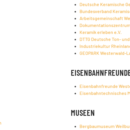
Deutsche Keramische Ges
Bundesverband Keramisc
Arbeitsgemeinschaft We
Dokumentationszentrum
Keramik erleben e.V.
DTTG Deutsche Ton- und
Industriekultur Rheinland
GEOPARK Westerwald-La
EISENBAHNFREUND
Eisenbahnfreunde West
Eisenbahntechnisches 
MUSEEN
h
Bergbaumuseum Weilbu