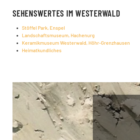
SEHENSWERTES IM WESTERWALD
Stöffel Park, Enspel
Landschaftsmuseum, Hachenurg
Keramikmuseum Westerwald, Höhr-Grenzhausen
Heimatkundliches