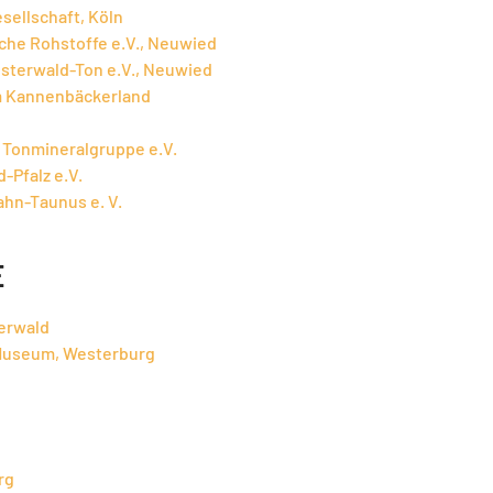
ellschaft, Köln
he Rohstoffe e.V., Neuwied
sterwald-Ton e.V., Neuwied
 Kannenbäckerland
 Tonmineralgruppe e.V.
-Pfalz e.V.
hn-Taunus e. V.
E
erwald
Museum, Westerburg
rg