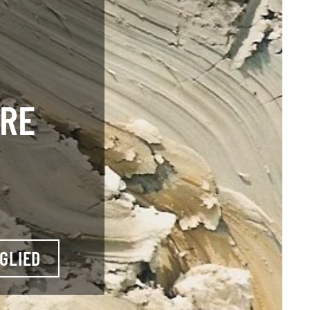
HRE
GLIED