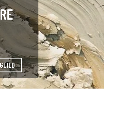
HRE
GLIED