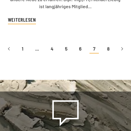
ist langjähriges Mitglied...
WEITERLESEN
1
…
4
5
6
7
8